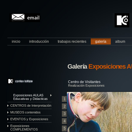
inicio
introducción
trabajos recientes
galería
album
Galería
Exposiciones A
Centro de Visitantes
Realización Exposiciones
Exposiciones AULAS
Educativas y Didacticas
1
CENTROS de Interpretación
2
MUSEOS contenidos
3
EVENTOS y Exposiciones
4
Exposiciones
5
COMPLEMENTOS