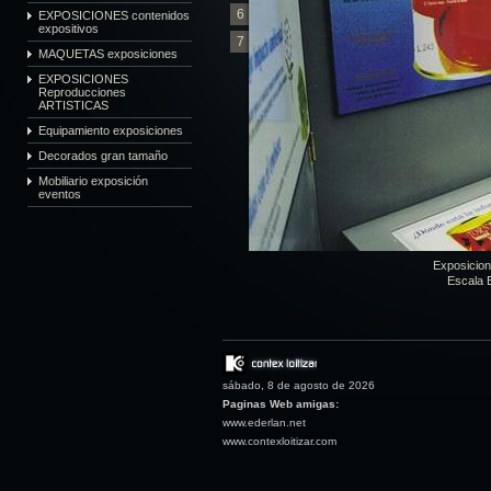
6
EXPOSICIONES contenidos
expositivos
7
MAQUETAS exposiciones
EXPOSICIONES
Reproducciones
ARTISTICAS
Equipamiento exposiciones
Decorados gran tamaño
Mobiliario exposición
eventos
Exposicio
Escala E
sábado, 8 de agosto de 2026
Paginas Web amigas:
www.ederlan.net
www.contexloitizar.com