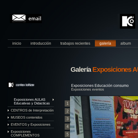
inicio
introducción
trabajos recientes
galería
album
Galería
Exposiciones A
Exposiciones Educación consumo
Exposiciones eventos
Exposiciones AULAS
Educativas y Didacticas
1
CENTROS de Interpretación
2
MUSEOS contenidos
3
EVENTOS y Exposiciones
4
Exposiciones
5
COMPLEMENTOS