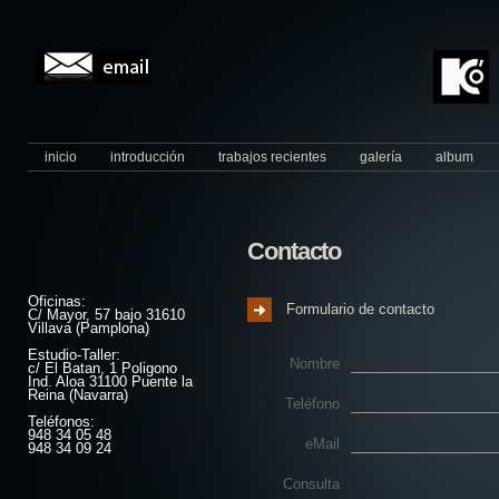
inicio
introducción
trabajos recientes
galería
album
Contacto
Oficinas:
Formulario de contacto
C/ Mayor, 57 bajo 31610
Villava (Pamplona)
Estudio-Taller:
Nombre
c/ El Batan, 1 Poligono
Ind. Aloa 31100 Puente la
Reina (Navarra)
Teléfono
Teléfonos:
948 34 05 48
eMail
948 34 09 24
Consulta