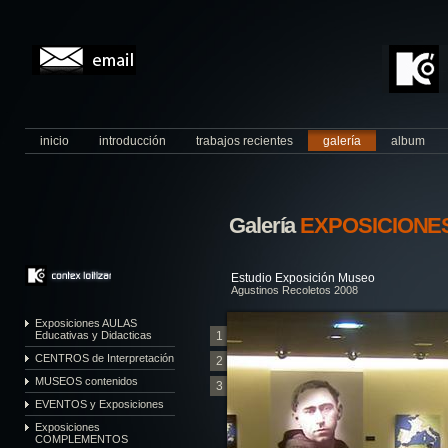
inicio
introducción
trabajos recientes
galería
album
Galería
EXPOSICIONES 
Estudio Exposición Museo
Agustinos Recoletos 2008
Exposiciones AULAS
Educativas y Didacticas
1
CENTROS de Interpretación
2
MUSEOS contenidos
3
EVENTOS y Exposiciones
Exposiciones
COMPLEMENTOS