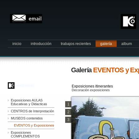
inicio
introducción
trabajos recientes
galería
album
Galería
EVENTOS y Exp
Exposiciones itinerantes
Decoración exposiciones
Exposiciones AULAS
Educativas y Didacticas
1
CENTROS de Interpretación
2
MUSEOS contenidos
3
EVENTOS y Exposiciones
Exposiciones
COMPLEMENTOS