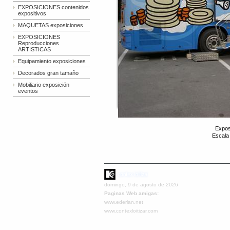
EXPOSICIONES contenidos
expositivos
MAQUETAS exposiciones
EXPOSICIONES
Reproducciones
ARTISTICAS
Equipamiento exposiciones
Decorados gran tamaño
Mobiliario exposición
eventos
Expos
Escala
domingo, 9 de agosto de 2026
Paginas Web amigas:
www.ederlan.net
www.contexloitizar.com