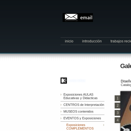
inicio
introducción
trabajos rec
Gal
Diseño
Catalog
Exposiciones AULAS
Educativas y Didacticas
1
CENTROS de Interpretación
2
MUSEOS contenidos
3
EVENTOS y Exposiciones
4
Exposiciones
COMPLEMENTOS