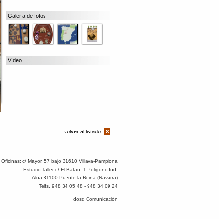
Galería de fotos
Vídeo
volver al listado
Oficinas: c/ Mayor, 57 bajo 31610 Villava-Pamplona
Estudio-Taller:c/ El Batan, 1 Poligono Ind.
Aloa 31100 Puente la Reina (Navarra)
Telfs. 948 34 05 48 - 948 34 09 24
dosd Comunicación