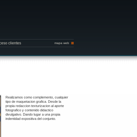
ceso clientes
mapa web
Realizamos como complemento, cualquier
tipo de maquetacion grafica. Desde la
propia redaccion texturizacion al aporte
fotografico y contenido didactico
divulgativo. Dando lugar a una propia
indentidad expositiva del conjunto.