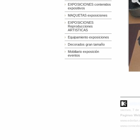
EXPOSICIONES contenidos
expositivos
MAQUETAS exposiciones
EXPOSICIONES
Reproducciones
ARTISTICAS
Equipamiento exposiciones
Decorados gran tamaño
Mobiliario exposición
eventos
viernes, 7 d
Paginas Web
www.ederlan.
www.contexloi