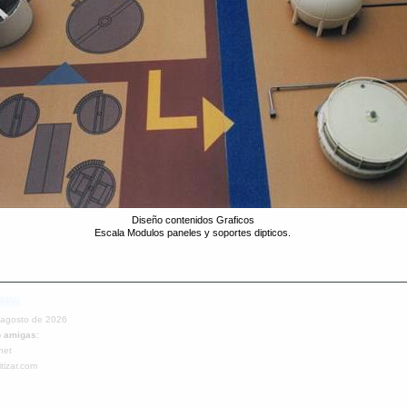
Diseño contenidos Graficos
Escala Modulos paneles y soportes dipticos.
e agosto de 2026
 amigas:
net
tizar.com