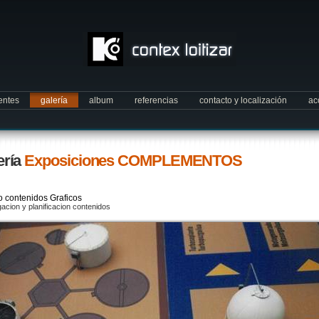
ientes
galería
album
referencias
contacto y localización
ac
ería
Exposiciones COMPLEMENTOS
 contenidos Graficos
acion y planificacion contenidos